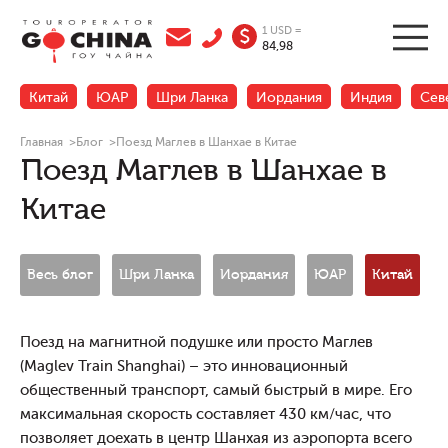
1 USD =
$
84,98
Китай
ЮАР
Шри Ланка
Иордания
Индия
Сев
Главная
>
Блог
>
Поезд Маглев в Шанхае в Китае
Поезд Маглев в Шанхае в
Китае
Весь блог
Шри Ланка
Иордания
ЮАР
Китай
Н
Поезд на магнитной подушке или просто Маглев
(Maglev Train Shanghai) – это инновационный
общественный транспорт, самый быстрый в мире. Его
максимальная скорость составляет 430 км/час, что
позволяет доехать в центр Шанхая из аэропорта всего