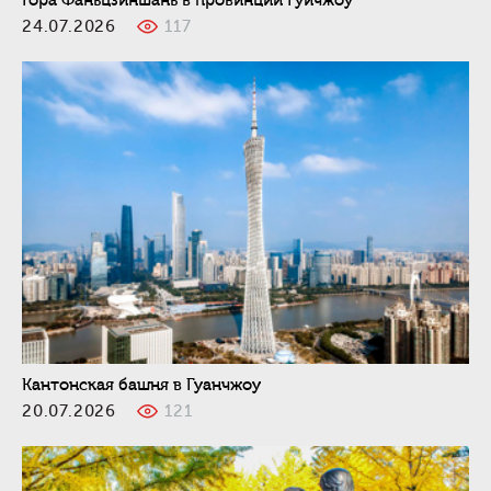
Гора Фаньцзиншань в провинции Гуйчжоу
24.07.2026
117
Кантонская башня в Гуанчжоу
20.07.2026
121