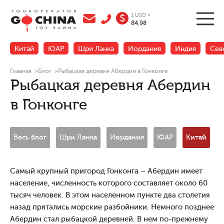
1 USD =
$
84,98
Китай
ЮАР
Шри Ланка
Иордания
Индия
Сев
Главная
>
Блог
>
Рыбацкая деревня Абердин в Гонконге
Рыбацкая деревня Абердин
в Гонконге
Весь блог
Шри Ланка
Иордания
ЮАР
Китай
Н
Самый крупный пригород Гонконга – Абердин имеет
население, численность которого составляет около 60
тысяч человек. В этом населенном пункте два столетия
назад прятались морские разбойники. Немного позднее
Абердин стал рыбацкой деревней. В нем по-прежнему