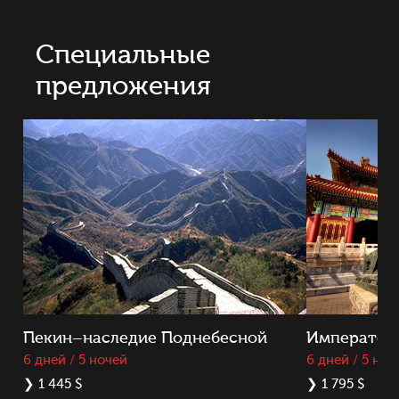
Специальные
предложения
Пекин–наследие Поднебесной
Император
6 дней / 5 ночей
6 дней / 5 ноч
❯
1 445 $
❯
1 795 $