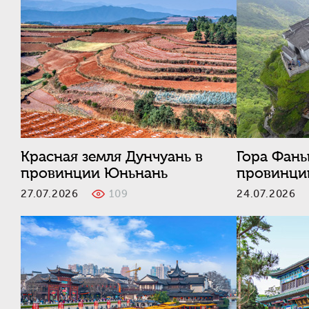
Красная земля Дунчуань в
Гора Фань
провинции Юньнань
провинци
27.07.2026
109
24.07.202