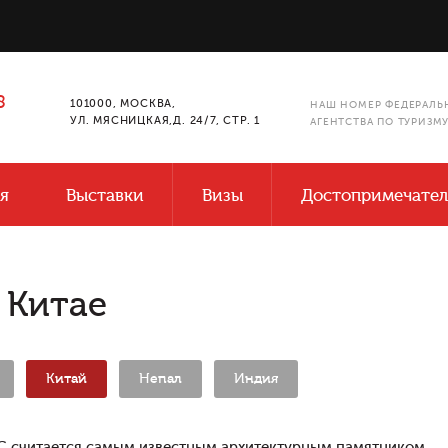
8
101000, МОСКВА,
НАШ НОМЕР ФЕДЕРАЛЬ
УЛ. МЯСНИЦКАЯ,Д. 24/7, СТР. 1
АГЕНТСТВА ПО ТУРИЗМ
я
Выставки
Визы
Достопримечател
 Китае
Китай
Непал
Индия
C считается самым известным архитектурным памятником.