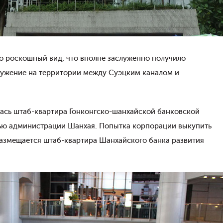
ко роскошный вид, что вполне заслуженно получило
оружение на территории между Суэцким каналом и
лась штаб-квартира Гонконгско-шанхайской банковской
тью администрации Шанхая. Попытка корпорации выкупить
размещается штаб-квартира Шанхайского банка развития