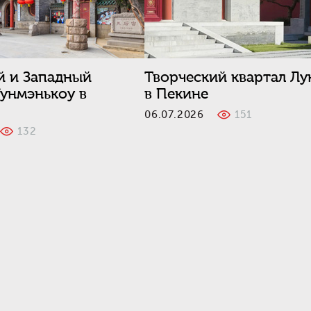
й и Западный
Творческий квартал Л
унмэнькоу в
в Пекине
06.07.2026
151
6
132