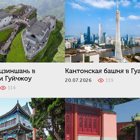
цзиншань в
Кантонская башня в Гу
и Гуйчжоу
20.07.2026
119
6
114