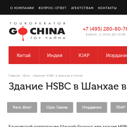
О КОМПАНИИ
ВОПРОС-ОТВЕТ
АГЕНТСТВАМ
КОНТАКТЫ
+7 (495) 280-80-7
БУДНИ, С 10:00 ДО 19:00
Китай
Индия
ЮАР
Иордани
Главная
>
Блог
>
Здание HSBC в Шанхае в Китае
Здание HSBC в Шанхае в
Весь блог
Шри Ланка
Иордания
ЮАР
Банковской корпорации Шанхай-Гонконг или здание HSB