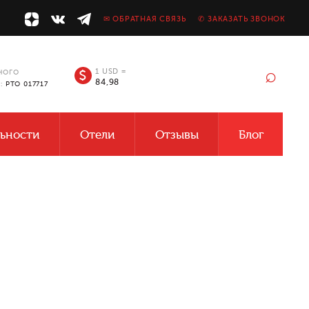
✉ ОБРАТНАЯ СВЯЗЬ
✆ ЗАКАЗАТЬ ЗВОНОК
⌕
1 USD =
$
НОГО
84,98
У:
РТО 017717
ьности
Отели
Отзывы
Блог