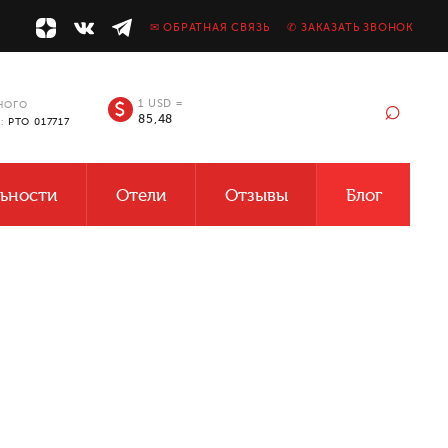
✉ ОБРАТНАЯ СВЯЗЬ
✆ ЗАКАЗАТЬ ЗВОНОК
⌕
1 USD =
$
НОГО
85,48
У:
РТО 017717
ьности
Отели
Отзывы
Блог