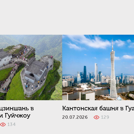
цзиншань в
Кантонская башня в Гу
и Гуйчжоу
20.07.2026
129
6
134