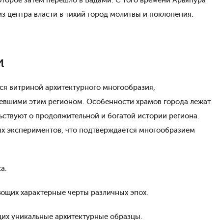
оторое затем перешло в Бадами. С того времени Арьяпура
з центра власти в тихий город молитвы и поклонения.
и
тся витриной архитектурного многообразия,
евшими этим регионом. Особенности храмов города лежат
льствуют о продолжительной и богатой истории региона.
ых экспериментов, что подтверждается многообразием
а.
ющих характерные черты различных эпох.
их уникальные архитектурные образцы.