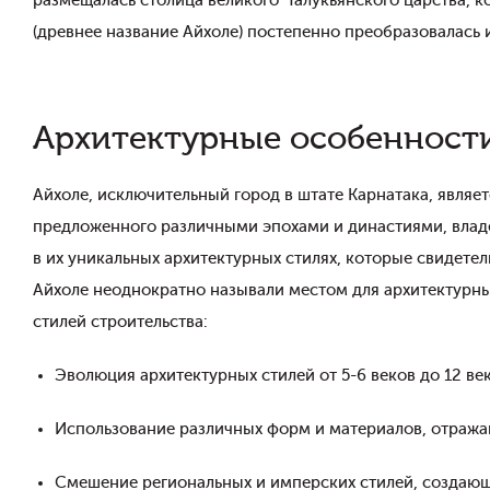
размещалась столица великого Чалукьянского царства, к
(древнее название Айхоле) постепенно преобразовалась и
Архитектурные особенност
Айхоле, исключительный город в штате Карнатака, являе
предложенного различными эпохами и династиями, влад
в их уникальных архитектурных стилях, которые свидете
Айхоле неоднократно называли местом для архитектурн
стилей строительства:
Эволюция архитектурных стилей от 5-6 веков до 12 век
Использование различных форм и материалов, отража
Смешение региональных и имперских стилей, создающ