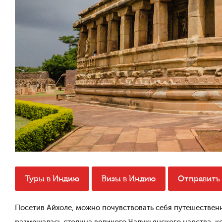
Туры в Индию
Визы в Индию
Отправить 
Посетив Айхоле, можно почувствовать себя путешественни