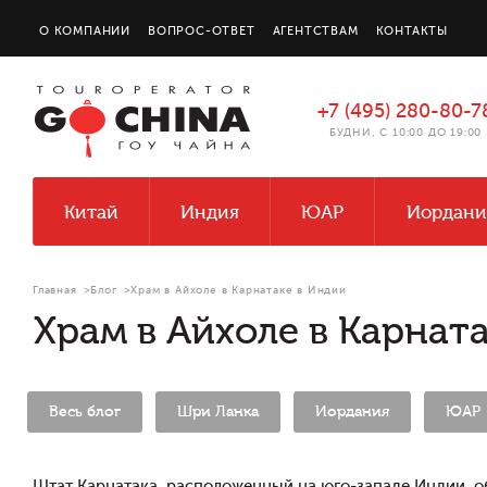
О КОМПАНИИ
ВОПРОС-ОТВЕТ
АГЕНТСТВАМ
КОНТАКТЫ
+7 (495) 280-80-7
БУДНИ, С 10:00 ДО 19:00
Китай
Индия
ЮАР
Иордани
Главная
>
Блог
>
Храм в Айхоле в Карнатаке в Индии
Храм в Айхоле в Карнат
Весь блог
Шри Ланка
Иордания
ЮАР
Штат Карнатака, расположенный на юго-западе Индии, о