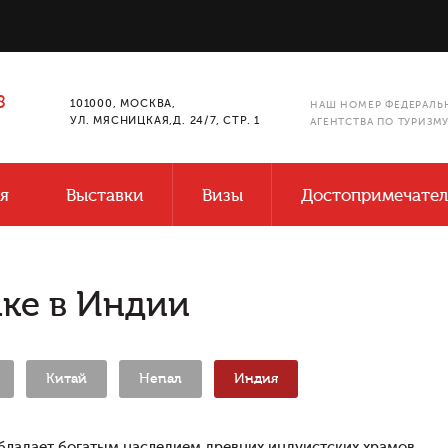
8
101000, МОСКВА,
НАШ НОМЕР ФЕДЕРАЛЬ
УЛ. МЯСНИЦКАЯ,Д. 24/7, СТР. 1
АГЕНТСТВА ПО ТУРИЗМ
я
Выставки
Визы
Достопримечател
аке в Индии
Китай
Непал
Индия
бладает богатым наследием древних индуистских храмов.