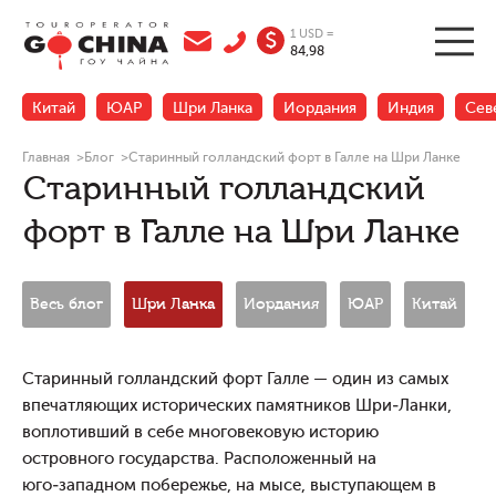
1 USD =
$
84,98
Китай
ЮАР
Шри Ланка
Иордания
Индия
Сев
Главная
>
Блог
>
Старинный голландский форт в Галле на Шри Ланке
Старинный голландский
форт в Галле на Шри Ланке
Весь блог
Шри Ланка
Иордания
ЮАР
Китай
Н
Старинный голландский форт Галле — один из самых
впечатляющих исторических памятников Шри‑Ланки,
воплотивший в себе многовековую историю
островного государства. Расположенный на
юго‑западном побережье, на мысе, выступающем в