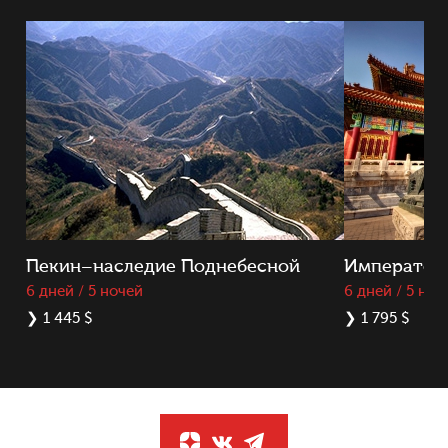
Пекин–наследие Поднебесной
Император
6 дней / 5 ночей
6 дней / 5 ноч
❯
1 445 $
❯
1 795 $