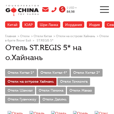
1 USD =
$
84,98
Китай
ЮАР
Шри Ланка
Иордания
Индия
Сев
Главная
>
Отели
>
Отели Китая
>
Отели на острове Хайнань
>
Отели
в бухте Ялонг Бэй
>
ST.REGIS 5*
Отель ST.REGIS 5* на
о.Хайнань
Отели Китая 5*
Отели Китая 4*
Отели Китая 3*
Отели на острове Хайнань
Отели Гонконга
Отели Шанхая
Отели Пекина
Отели Макао
Отели Гуанчжоу
Отели Далянь