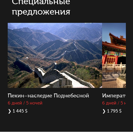
Специальные
предложения
Пекин–наследие Поднебесной
Император
6 дней / 5 ночей
6 дней / 5 ноч
❯
1 445 $
❯
1 795 $