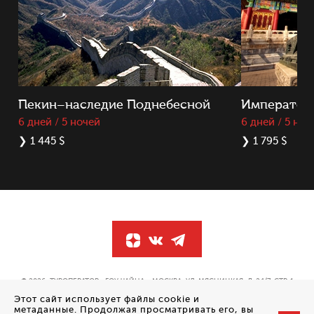
Пекин–наследие Поднебесной
Император
6 дней / 5 ночей
6 дней / 5 ноч
❯
1 445 $
❯
1 795 $
© 2026, ТУРОПЕРАТОР «ГОУ ЧАЙНА». МОСКВА, УЛ. МЯСНИЦКАЯ, Д. 24/7, СТР. 1
ПОЛОЖЕНИЕ ОБ ОБРАБОТКЕ ПЕРСОНАЛЬНЫХ ДАННЫХ
Этот сайт использует файлы cookie и
метаданные. Продолжая просматривать его, вы