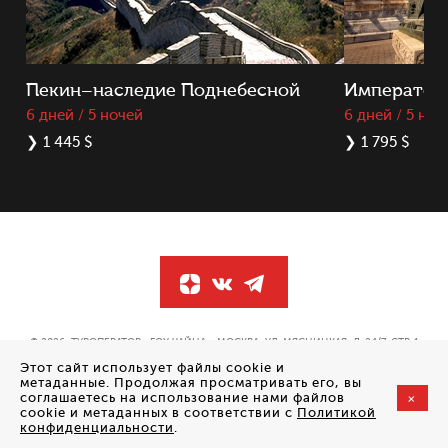
Пекин–наследие Поднебесной
Император
6 дней / 5 ночей
6 дней / 5 ноч
❯
1 445 $
❯
1 795 $
© 2026, ТУРОПЕРАТОР «ГОУ ЧАЙНА». МОСКВА, УЛ. МЯСНИЦКАЯ, Д. 24/7, СТР. 1
ПОЛОЖЕНИЕ ОБ ОБРАБОТКЕ ПЕРСОНАЛЬНЫХ ДАННЫХ
Этот сайт использует файлы cookie и
метаданные. Продолжая просматривать его, вы
соглашаетесь на использование нами файлов
+
СОЗДАНИЕ САЙТА
—
cookie и метаданных в соответствии с
Политикой
СТУДИЯ VISUAL WEB
конфиденциальности
.