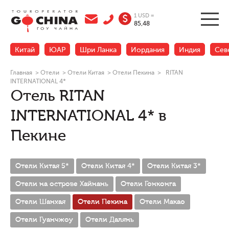
1 USD =
$
85,48
Китай
ЮАР
Шри Ланка
Иордания
Индия
Сев
Главная
>
Отели
>
Отели Китая
>
Отели Пекина
>
RITAN
INTERNATIONAL 4*
Отель RITAN
INTERNATIONAL 4* в
Пекине
Отели Китая 5*
Отели Китая 4*
Отели Китая 3*
Отели на острове Хайнань
Отели Гонконга
Отели Шанхая
Отели Пекина
Отели Макао
Отели Гуанчжоу
Отели Далянь