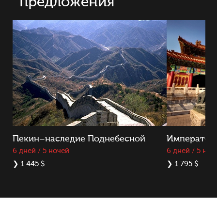
предложения
Пекин–наследие Поднебесной
Император
6 дней / 5 ночей
6 дней / 5 ноч
❯
1 445 $
❯
1 795 $