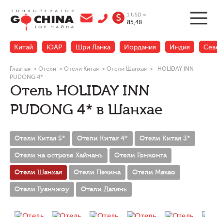
1 USD =
$
85,48
Китай
ЮАР
Шри Ланка
Иордания
Индия
Сев
Главная
>
Отели
>
Отели Китая
>
Отели Шанхая
>
HOLIDAY INN
PUDONG 4*
Отель HOLIDAY INN
PUDONG 4* в Шанхае
Отели Китая 5*
Отели Китая 4*
Отели Китая 3*
Отели на острове Хайнань
Отели Гонконга
Отели Шанхая
Отели Пекина
Отели Макао
Отели Гуанчжоу
Отели Далянь