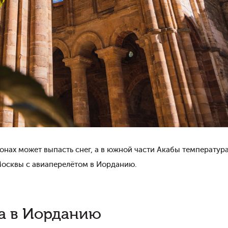
онах может выпасть снег, а в южной части Акабы температур
 Москвы с авиаперелётом в Иорданию.
а в Иорданию