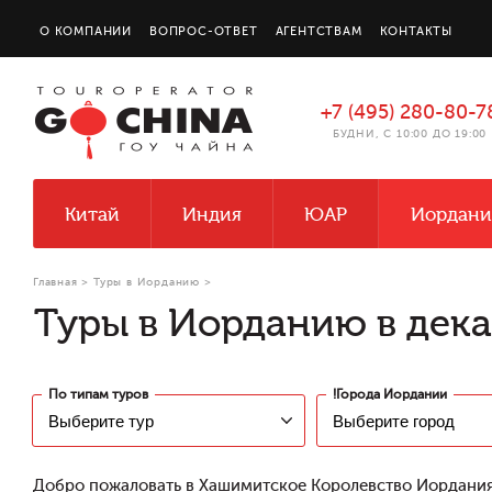
О КОМПАНИИ
ВОПРОС-ОТВЕТ
АГЕНТСТВАМ
КОНТАКТЫ
+7 (495) 280-80-7
БУДНИ, С 10:00 ДО 19:00
Китай
Индия
ЮАР
Иордани
Главная
>
Туры в Иорданию
>
Туры в Иорданию в дека
По типам туров
!Города Иордании
Добро пожаловать в Хашимитское Королевство Иордания