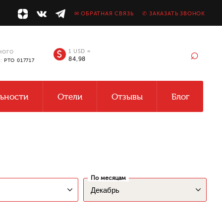
✉ ОБРАТНАЯ СВЯЗЬ
✆ ЗАКАЗАТЬ ЗВОНОК
⌕
1 USD =
$
НОГО
84,98
У:
РТО 017717
ьности
Отели
Отзывы
Блог
По месяцам