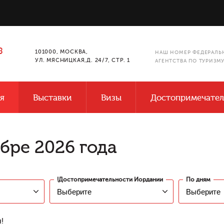
8
101000, МОСКВА,
НАШ НОМЕР ФЕДЕРАЛЬ
УЛ. МЯСНИЦКАЯ,Д. 24/7, СТР. 1
АГЕНТСТВА ПО ТУРИЗМ
я
Выставки
Визы
Достопримечател
бре 2026 года
!Достопримечательности Иордании
По дням
!