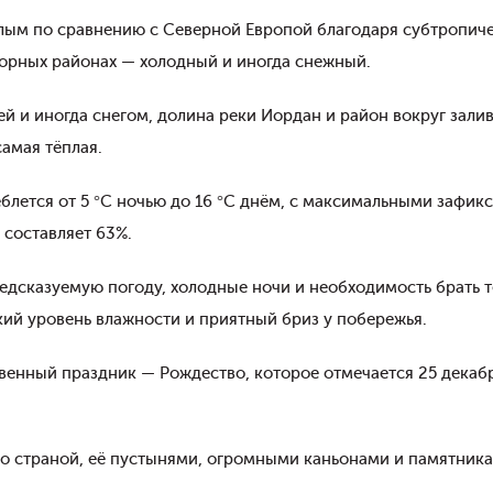
плым по сравнению с Северной Европой благодаря субтропич
горных районах — холодный и иногда снежный.
й и иногда снегом, долина реки Иордан и район вокруг зали
амая тёплая.
блется от 5 °C ночью до 16 °C днём, с максимальными зафик
 составляет 63%.
едсказуемую погоду, холодные ночи и необходимость брать
кий уровень влажности и приятный бриз у побережья.
венный праздник — Рождество, которое отмечается 25 декаб
о страной, её пустынями, огромными каньонами и памятника