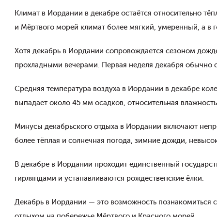
Климат в Иордании в декабре остаётся относительно тё
и Мёртвого морей климат более мягкий, умеренный, а в 
Хотя декабрь в Иордании сопровождается сезоном дожде
прохладными вечерами. Первая неделя декабря обычно с
Средняя температура воздуха в Иордании в декабре коле
выпадает около 45 мм осадков, относительная влажность
Минусы декабрьского отдыха в Иордании включают непр
более тёплая и солнечная погода, зимние дожди, невысо
В декабре в Иордании проходит единственный государст
гирляндами и устанавливаются рождественские ёлки.
Декабрь в Иордании — это возможность познакомиться с
отдыхом на побережье Мёртвого и Красного морей.