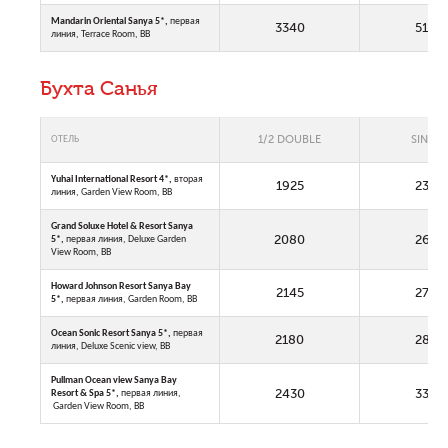
Mandarin Oriental Sanya 5*,
первая
3340
5180
линия, Terrace Room, BB
Бухта Санья
1/2 DOUBLE
SINGLE
ОТЕЛЬ
Yuhai International Resort 4*,
вторая
1925
2330
линия, Garden View Room, BB
Grand Soluxe Hotel & Resort Sanya
2080
2650
5*,
первая линия, Deluxe Garden
View Room, BB
Howard Johnson Resort Sanya Bay
2145
2780
5*,
первая линия, Garden Room, BB
Ocean Sonic Resort Sanya 5*,
первая
2180
2850
линия, Deluxe Scenic view, BB
Pullman Ocean view Sanya Bay
2430
3350
Resort & Spa 5*,
первая линия,
Garden View Room, BB