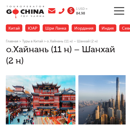
1 USD =
$
84,98
Китай
ЮАР
Шри Ланка
Иордания
Индия
Сев
Главная
>
Туры в Китай
>
о.Хайнань (11 н) – Шанхай (2 н)
о.Хайнань (11 н) – Шанхай
(2 н)