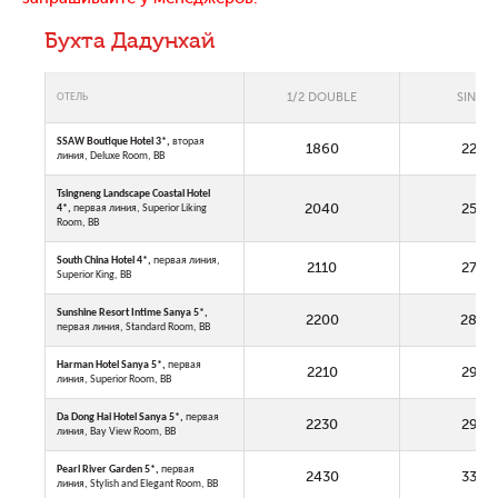
Бухта Дадунхай
1/2 DOUBLE
SINGLE
ОТЕЛЬ
SSAW Boutique Hotel 3
*,
вторая
1860
2205
линия, Deluxe Room, BB
Tsingneng Landscape Coastal Hotel
2040
2560
4*,
первая линия, Superior Liking
Room, BB
South China Hotel 4*,
первая линия,
2110
2705
Superior King, BB
Sunshine Resort Intime Sanya 5*,
2200
2890
первая линия, Standard Room, BB
Harman Hotel Sanya 5*,
первая
2210
2905
линия, Superior Room, BB
Da Dong Hai Hotel Sanya 5*,
первая
2230
2950
линия, Bay View Room, BB
Pearl River Garden 5*,
первая
2430
3350
линия, Stylish and Elegant Room, BB