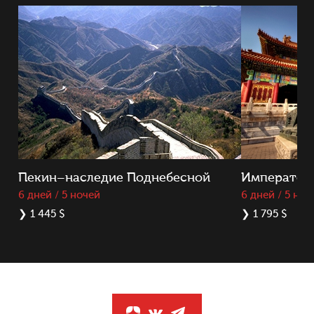
Пекин–наследие Поднебесной
Император
6 дней / 5 ночей
6 дней / 5 ноч
❯
1 445 $
❯
1 795 $