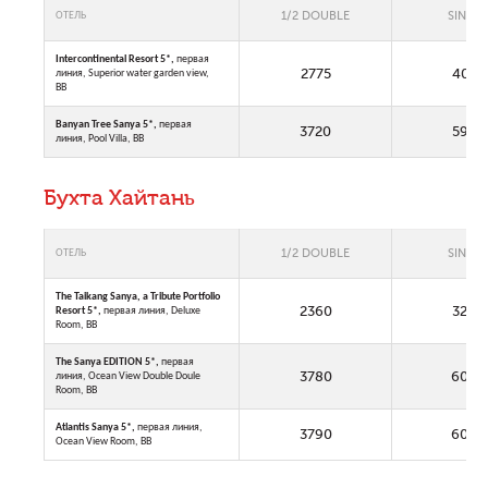
1/2 DOUBLE
SINGLE
ОТЕЛЬ
Intercontinental Resort 5*,
первая
2775
4035
линия, Superior water garden view,
BB
Banyan Tree Sanya 5*,
первая
3720
5920
линия, Pool Villa, BB
Бухта Хайтань
1/2 DOUBLE
SINGLE
ОТЕЛЬ
The Taikang Sanya, a Tribute Portfolio
2360
3205
Resort 5*
,
первая линия, Deluxe
Room, BB
The Sanya EDITION 5*
,
первая
3780
6050
линия, Ocean View Double Doule
Room, BB
Atlantis Sanya 5*,
первая линия,
3790
6065
Ocean View Room, BB