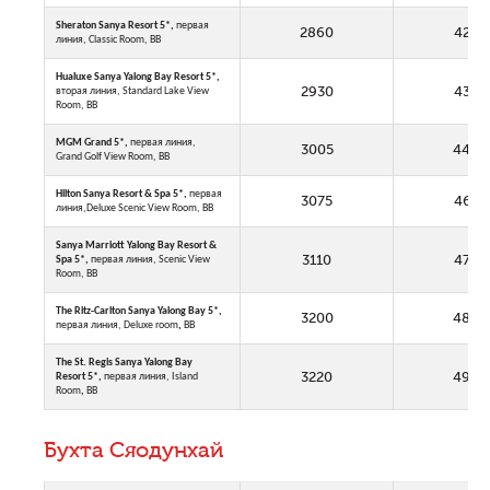
Sheraton Sanya Resort 5*,
первая
2860
4210
линия, Classic Room, BB
Hualuxe Sanya Yalong Bay Resort 5*,
2930
4350
вторая линия, Standard Lake View
Room, BB
MGM Grand 5*,
первая линия,
3005
4490
Grand Golf View Room, BB
Hilton Sanya Resort & Spa 5*,
первая
3075
4635
линия,Deluxe Scenic View Room, BB
Sanya Marriott Yalong Bay Resort &
3110
4710
Spa 5*,
первая линия, Scenic View
Room, BB
The Ritz-Carlton Sanya Yalong Bay 5*,
3200
4890
первая линия, Deluxe room
,
BB
The St. Regis Sanya Yalong Bay
3220
4920
Resort 5*,
первая линия, Island
Room
,
BB
Бухта Сяодунхай