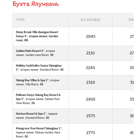
Бухта Ялунвань
1/2 DOUBLE
SINGLE
ОТЕЛЬ
Stony Brook Villa Jiannguo Resort
2045
2575
Sanya 4*,
вторая линия, Garden
room, BB
Golden Palm Resort 4*,
вторая
2110
2705
линия, Garden view Room, BB
Holiday Inn&Suites Sanya Yalongbay
2245
2975
5*
, вторая линия, Standard Room, BB
Yalong Bay Villas & Spa 5*,
вторая
2310
3105
линия, Villa Room, BB
Pullman Sanya Yalong Bay Resort &
2450
3390
Spa 5*
, вторая линия, Deluxe Pool
View Room, BB
Horizon Resort & Spa 5*
,
первая
2575
3635
линия, Standard Room, BB
Mangrove Tree Resort Yalongbay 5*,
2775
4035
первая линия, Deluxe Garden View
Room, BB