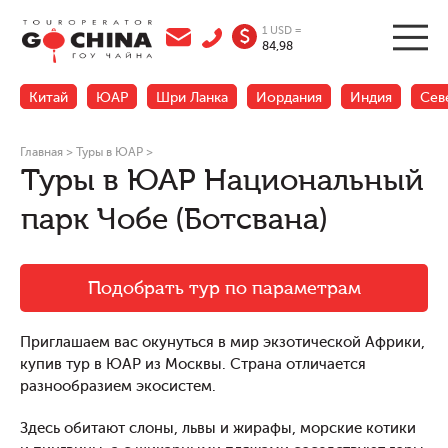
1 USD =
$
84,98
Китай
ЮАР
Шри Ланка
Иордания
Индия
Сев
Главная
>
Туры в ЮАР
>
Туры в ЮАР Национальный
парк Чобе (Ботсвана)
Подобрать тур по параметрам
Приглашаем вас окунуться в мир экзотической Африки,
купив тур в ЮАР из Москвы. Страна отличается
разнообразием экосистем.
Здесь обитают слоны, львы и жирафы, морские котики