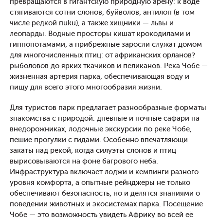
превращаются в гигантскую природную арену: к воде
стягиваются сотни слонов, буйволов, антилоп (в том
числе редкой пuku), а также хищники — львы и
леопарды. Водные просторы кишат крокодилами и
гиппопотамами, а прибрежные заросли служат домом
для многочисленных птиц: от африканских орланов?
рыболовов до ярких ткачиков и пеликанов. Река Чобе —
жизненная артерия парка, обеспечивающая воду и
пищу для всего этого многообразия жизни.
Для туристов парк предлагает разнообразные форматы
знакомства с природой: дневные и ночные сафари на
внедорожниках, лодочные экскурсии по реке Чобе,
пешие прогулки с гидами. Особенно впечатляющи
закаты над рекой, когда силуэты слонов и птиц
вырисовываются на фоне багрового неба.
Инфраструктура включает лоджи и кемпинги разного
уровня комфорта, а опытные рейнджеры не только
обеспечивают безопасность, но и делятся знаниями о
поведении животных и экосистемах парка. Посещение
Чобе — это возможность увидеть Африку во всей её