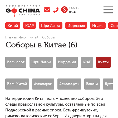
1 USD =
$
85,48
Китай
ЮАР
Шри Ланка
Иордания
Индия
Сев
Главная
>
Блог
Китай
Соборы
Соборы в Китае (6)
Весь блог
Шри Ланка
Иордания
ЮАР
Китай
Н
Весь Китай
Аквапарки
Аэропорты
Башни
Бухты
На территории Китая есть множество соборов. Это
следы православной культуры, оставленные по всей
Поднебесной в разные эпохи. Есть французские,
римско-католические соборы. Их двери открыты для