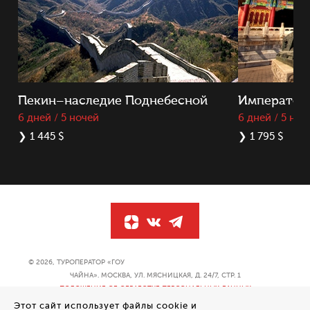
Пекин–наследие Поднебесной
Император
6 дней / 5 ночей
6 дней / 5 ноч
❯
1 445 $
❯
1 795 $
© 2026, ТУРОПЕРАТОР «ГОУ
ЧАЙНА». МОСКВА, УЛ. МЯСНИЦКАЯ, Д. 24/7, СТР. 1
ПОЛОЖЕНИЕ ОБ ОБРАБОТКЕ ПЕРСОНАЛЬНЫХ ДАННЫХ
Этот сайт использует файлы cookie и