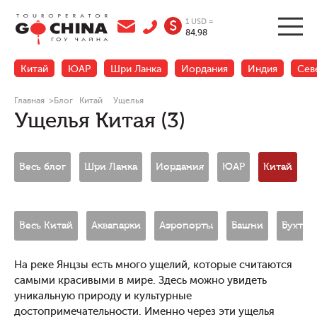
1 USD =
$
84,98
Китай
ЮАР
Шри Ланка
Иордания
Индия
Сев
Главная
>
Блог
Китай
Ущелья
Ущелья Китая (3)
Весь блог
Шри Ланка
Иордания
ЮАР
Китай
Н
Весь Китай
Аквапарки
Аэропорты
Башни
Бухты
На реке Янцзы есть много ущелий, которые считаются
самыми красивыми в мире. Здесь можно увидеть
уникальную природу и культурные
достопримечательности. Именно через эти ущелья