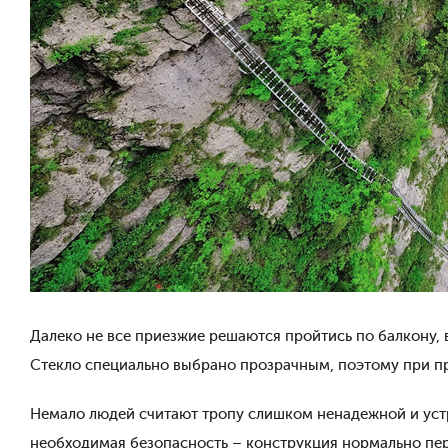
Далеко не все приезжие решаются пройтись по балкону, в
Стекло специально выбрано прозрачным, поэтому при п
Немало людей считают тропу слишком ненадежной и устра
необходимая безопасность – конструкция нормально пер