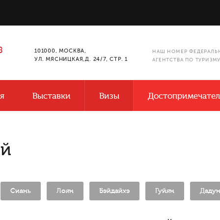
8
101000, МОСКВА,
НАШ НОМЕР ФЕДЕРАЛЬ
УЛ. МЯСНИЦКАЯ,Д. 24/7, СТР. 1
АГЕНТСТВА ПО ТУРИЗМ
я
Выставки
Визы
Достопримечател
ай
Сиань
Лоян
Бэйдайхэ
Гуйян
Дадун