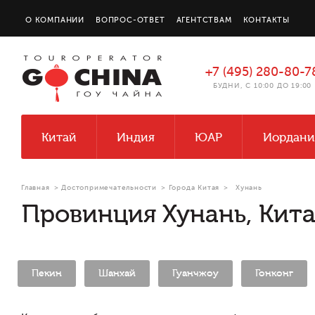
О КОМПАНИИ
ВОПРОС-ОТВЕТ
АГЕНТСТВАМ
КОНТАКТЫ
+7 (495) 280-80-7
БУДНИ, С 10:00 ДО 19:00
Китай
Индия
ЮАР
Иордани
Главная
>
Достопримечательности
>
Города Китая
>
Хунань
Провинция Хунань, Кит
Пекин
Шанхай
Гуанчжоу
Гонконг