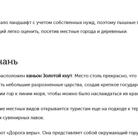
ало ландшафт с учетом собственных нужд, поэтому пышные п
й легко оценить, посетив местные города и деревеньки.
нань
 расположен
каньон Золотой кнут
. Место столь прекрасно, чт
ь небольшие разрозненные царства, создав крепкое государ
ии гор к линии моря, чтобы можно было наслаждаться их кр
пие местных видов открывается туристам еще на подходе к т
х сувенирных лавок.
ают «Дорога веры». Она представляет собой окружающий гору