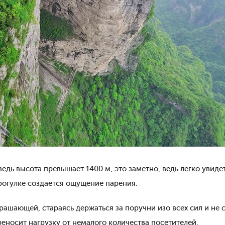
едь высота превышает 1400 м, это заметно, ведь легко увиде
рогулке создается ощущение парения.
шающей, стараясь держаться за поручни изо всех сил и не с
еносит нагрузку от немалого количества посетителей.