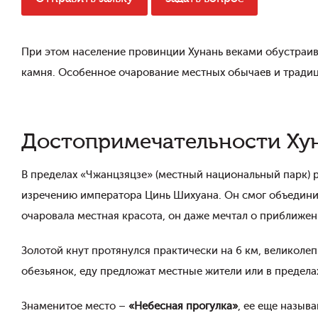
При этом население провинции Хунань веками обустраив
камня. Особенное очарование местных обычаев и традици
Достопримечательности Ху
В пределах «Чжанцзяцзе» (местный национальный парк)
изречению императора Цинь Шихуана. Он смог объединит
очаровала местная красота, он даже мечтал о приближен
Золотой кнут протянулся практически на 6 км, великоле
обезьянок, еду предложат местные жители или в предела
Знаменитое место –
«Небесная прогулка»
, ее еще назыв