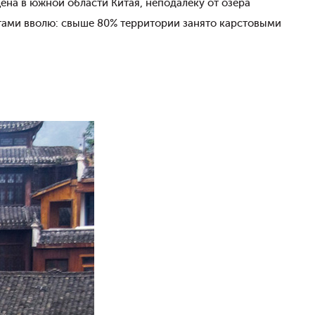
ена в южной области Китая, неподалеку от озера
отами вволю: свыше 80% территории занято карстовыми